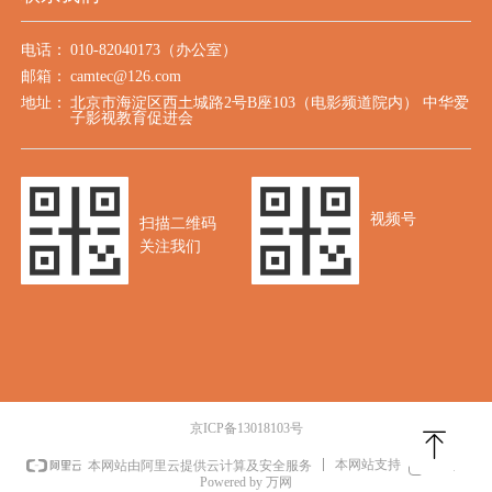
电话：
010-82040173（办公室）
邮箱：
camtec@126.com
地址：
北京市海淀区西土城路2号B座103（电影频道院内） 中华爱
子影视教育促进会
视频号
扫描二维码
关注我们
京ICP备13018103号
ꁸ
本网站支持
IPv6
本网站由阿里云提供云计算及安全服务
Powered by 万网