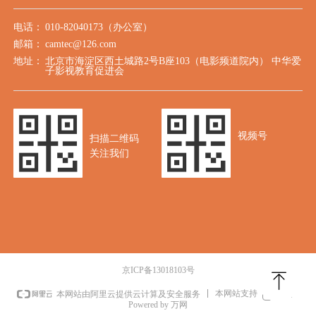
电话：
010-82040173（办公室）
邮箱：
camtec@126.com
地址：
北京市海淀区西土城路2号B座103（电影频道院内） 中华爱
子影视教育促进会
视频号
扫描二维码
关注我们
京ICP备13018103号
ꁸ
本网站支持
IPv6
本网站由阿里云提供云计算及安全服务
Powered by 万网