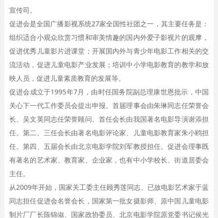
宣传司。
促进会是全国广播影视系统27家全国性社团之一，其主要任务是：
组织适合小观众欣赏习惯和审美情趣的国内外爱子影视片的观摩，
促进优秀儿童影片进课堂；开展国内外与青少年电影工作相关的交
流活动，促进儿童电影产业发展；培训中小学电影教育的教学和放
映人员，促进儿童素质教育的发展等。
促进会成立于1995年7月，由时任国务院副总理康世恩批示，中国
关心下一代工作委员会提出申报。首届理事会由朱琳同志任荣誉会
长、吴文英同志任荣誉顾问。首任会长由我国著名电影导演谢添担
任。第二、三任会长由著名电影评论家、儿童电影教育家朱小鸥担
任。第四、五届会长由北京电影学院刘军教授担任。促进会理事既
有著名的艺术家、教育家、企业家，也有中小学校长、街道居委会
主任。
从2009年开始，国家关工委主任顾秀莲同志、已故电影艺术家于蓝
同志担任促进会名誉会长，国家第一批女摄影师、原中国儿童电影
制片厂厂长陈锦俶、国家政协委员、北京电影学院原党委书记侯光