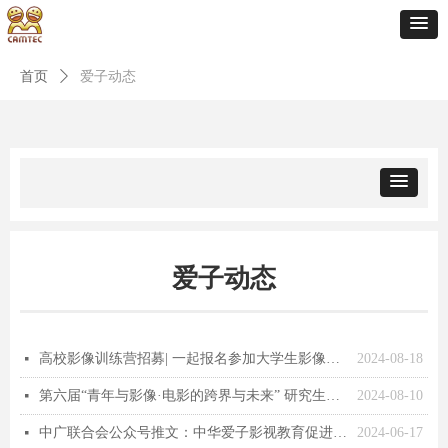
首页
ꄲ
爱子动态
爱子动态
高校影像训练营招募| 一起报名参加大学生影像实践与创作的盛会，第七期LCB欢迎你来脱变！
2024-08-18
넷
第六届“青年与影像·电影的跨界与未来” 研究生学术论坛通知
2024-08-10
넷
中广联合会公众号推文：中华爱子影视教育促进会持续推动服务高质量发展专项行动
2024-06-17
넷